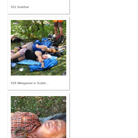
522 Sulzthal
526 Mittagsrast in Sulzth...