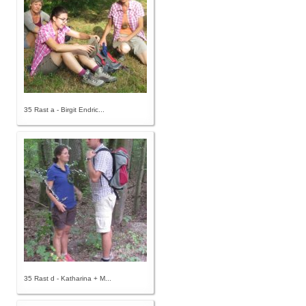
35 Rast a - Birgit Endric...
35 Rast d - Katharina + M...