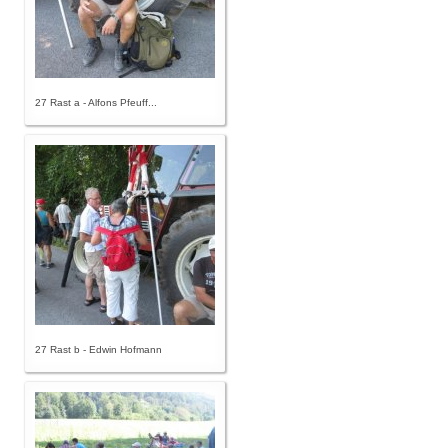
27 Rast a - Alfons Pfeuff...
27 Rast b - Edwin Hofmann