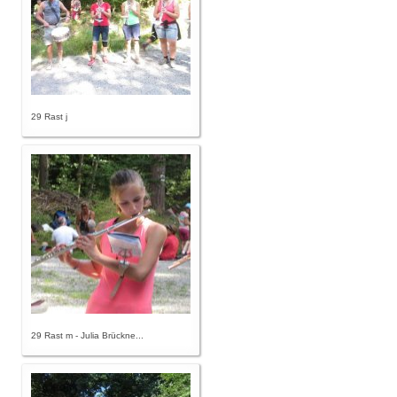
29 Rast j
29 Rast m - Julia Brückne...