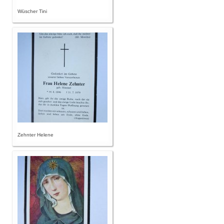
Wüscher Tini
Zehnter Helene