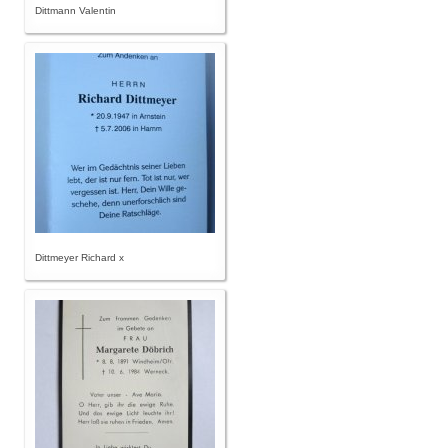
Dittmann Valentin
Dittmeyer Richard x