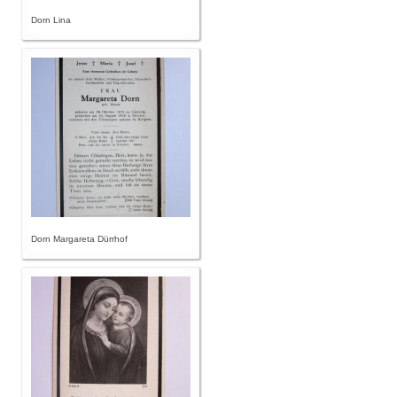
Dorn Lina
Dorn Margareta Dürrhof