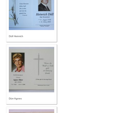
Düll Heinrich
Dürr Agnes