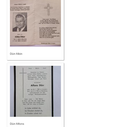
Dürr Albin
Dürr Alfons