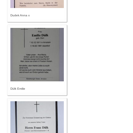
Dudek Anna x
Dülk Emilie