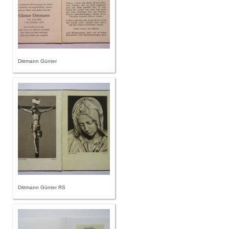
Dittmann Günter
Dittmann Günter RS