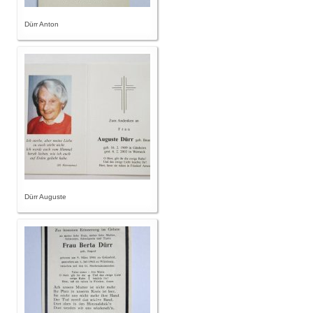
Dürr Anton
Dürr Auguste