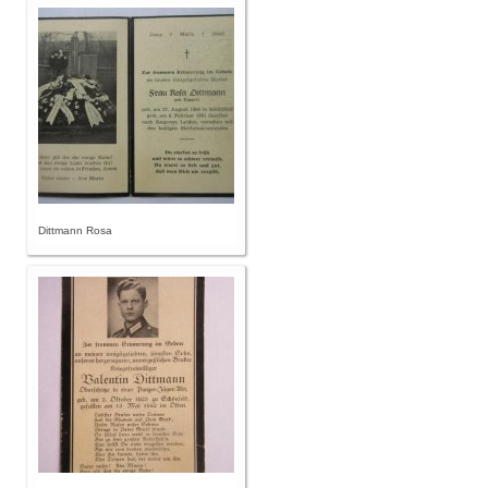
Dittmann Rosa