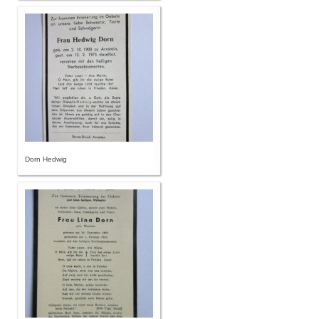
Dorn Hedwig