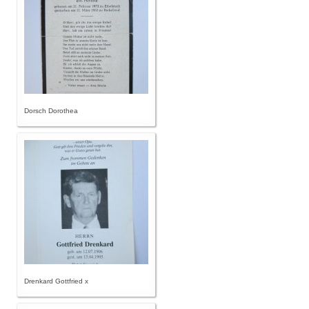
Dorsch Dorothea
Drenkard Gottfried x