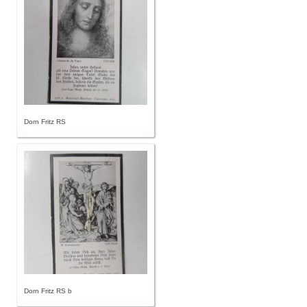
Dorn Fritz RS
Dorn Fritz RS b