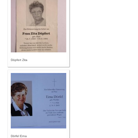
Döpfert Zita
Dörfel Erna