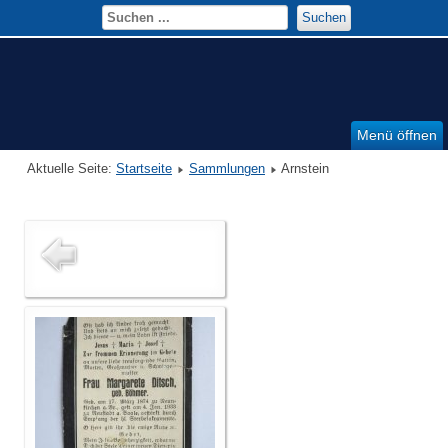
Suchen
Menü öffnen
Aktuelle Seite:
Startseite
Sammlungen
Arnstein