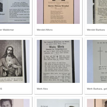
er Waldemar
Wendel Alfons
Wendel Barbara
RS
Weth Alos
Weth Barbara, ge