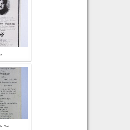
ur
b. Moli...