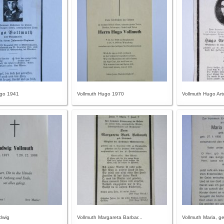
ugo 1941
Vollmuth Hugo 1970
Vollmuth Hugo Art
dwig
Vollmuth Margareta Barbar...
Vollmuth Maria, ge