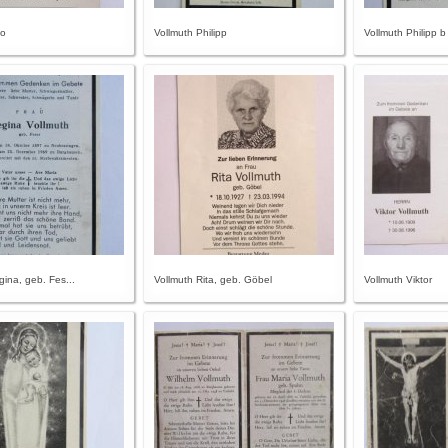
to
Vollmuth Philipp
Vollmuth Philipp b
gina, geb. Fes...
Vollmuth Rita, geb. Göbel
Vollmuth Viktor