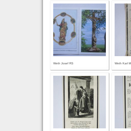
Weth Josef RS
Weth Karl M