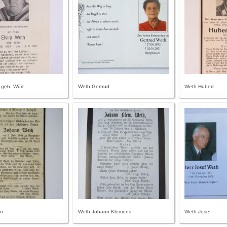
, geb. Würr
Weth Gertrud
Weth Hubert
nn
Weth Johann Klemens
Weth Josef