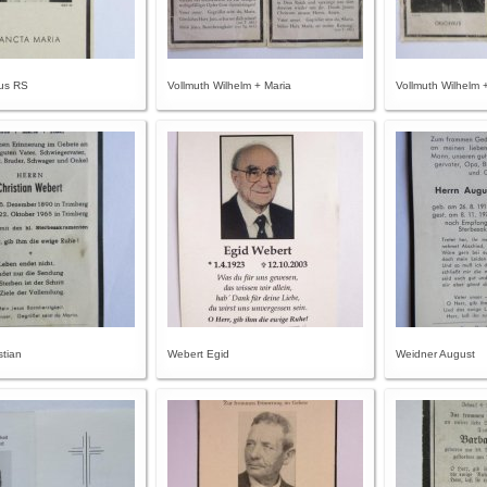
tus RS
Vollmuth Wilhelm + Maria
Vollmuth Wilhelm +
stian
Webert Egid
Weidner August