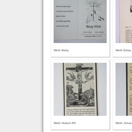
Weth Betty
Weth Elvira
Weth Hubert RS
Weth Joha