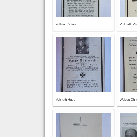
Vollmuth Vitus
Vollmuth Vi
Volmuth Hugo
Webert Chri