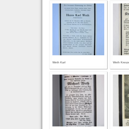
Weth Karl
Weth Kresze