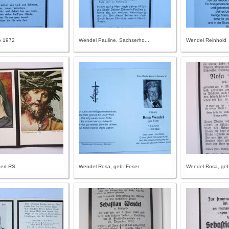
o 1972
Wendel Pauline, Sachserho...
Wendel Reinhold
ert RS
Wendel Rosa, geb. Feser
Wendel Rosa, geb