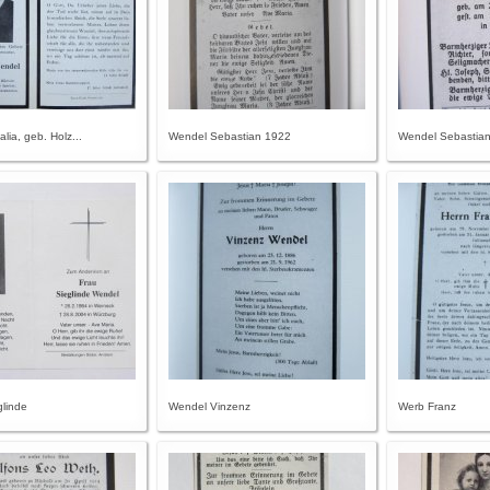
lia, geb. Holz...
Wendel Sebastian 1922
Wendel Sebastia
linde
Wendel Vinzenz
Werb Franz