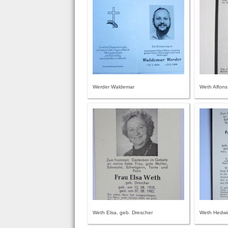
Werder Waldemar
Weth Alfons
Weth Elsa, geb. Drescher
Weth Hedwig