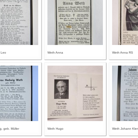
 Leo
Weth Anna
Weth Anna RS
, geb. Müller
Weth Hugo
Weth Johann Klem