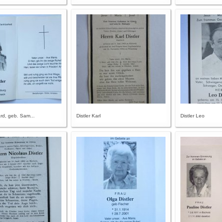
ard, geb. Sam...
Distler Karl
Distler Leo