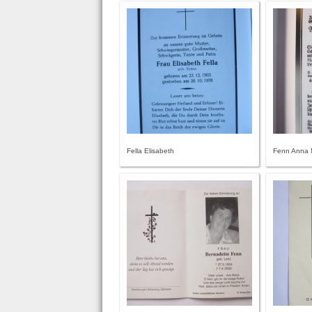
Fella Elisabeth
Fenn Anna M