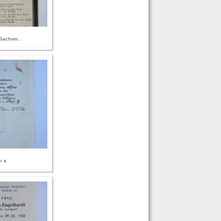
Sachser...
r a