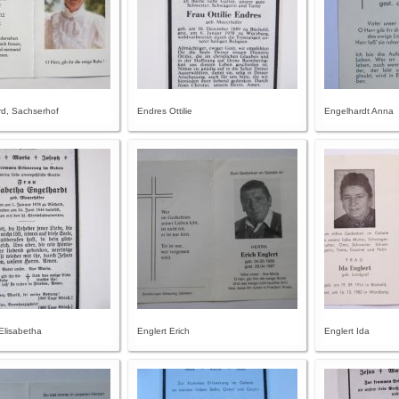
rd, Sachserhof
Endres Ottilie
Engelhardt Anna
Elisabetha
Englert Erich
Englert Ida