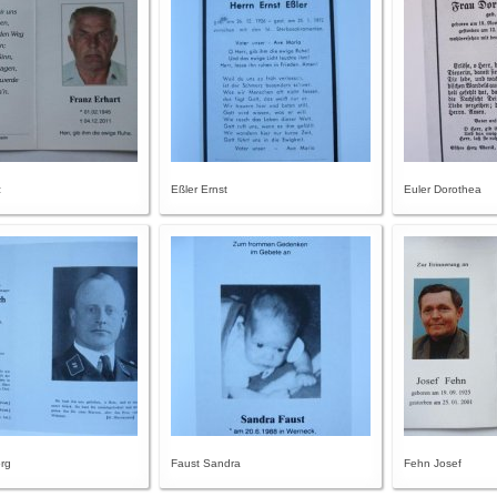
z
Eßler Ernst
Euler Dorothea
rg
Faust Sandra
Fehn Josef