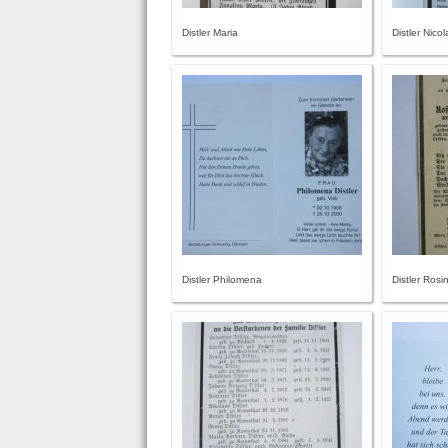
Distler Maria
Distler Nico
Distler Philomena
Distler Rosi