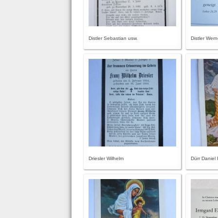
Distler Sebastian usw.
Distler Wern
Driesler Wilhelm
Dürr Daniel