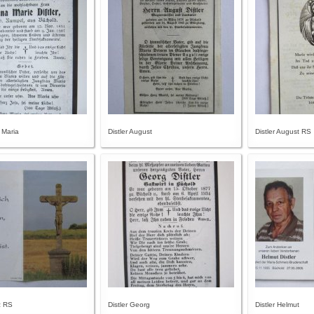
 Maria
Distler August
Distler August RS
z RS
Distler Georg
Distler Helmut