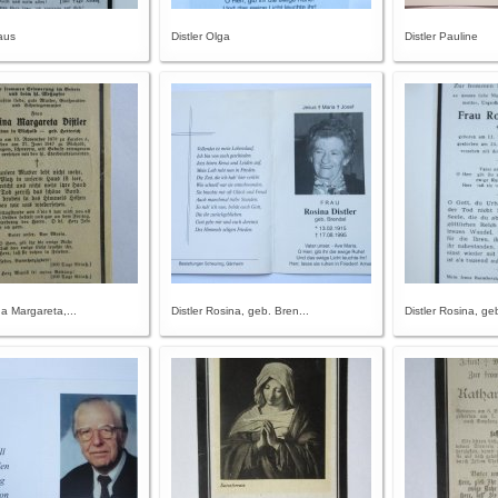
laus
Distler Olga
Distler Pauline
na Margareta,...
Distler Rosina, geb. Bren...
Distler Rosina, ge