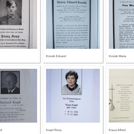
Kossik Eduard
Kossik Maria
rd
Krapf Rosa
Kraus Alfred