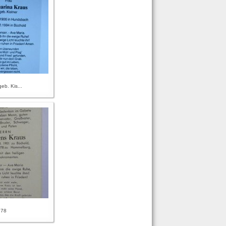
eb. Kis...
978