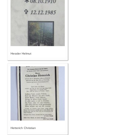
Hessler Helmut
Hetterich Christian