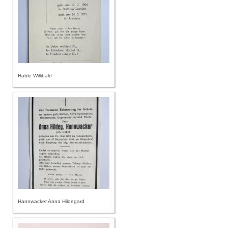
Hable Willibald
Hannwacker Anna Hildegard