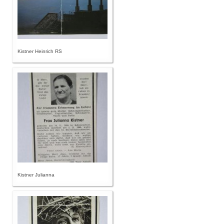
Kistner Heinrich RS
Kistner Julianna