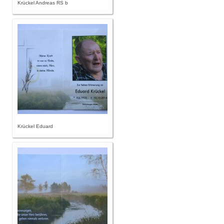
Krückel Andreas RS b
Krückel Eduard